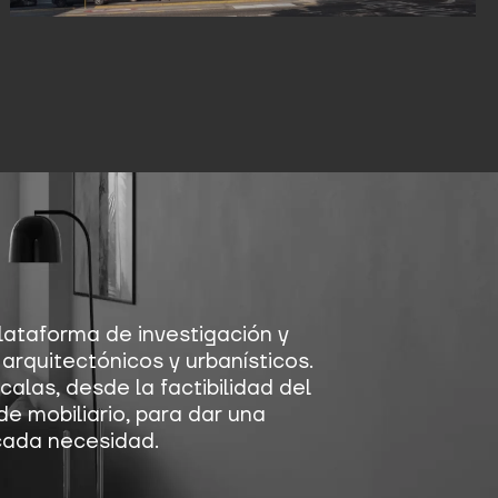
ataforma de investigación y
arquitectónicos y urbanísticos.
alas, desde la factibilidad del
de mobiliario, para dar una
cada necesidad.