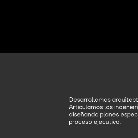
Desarrollamos arquitect
Articulamos las ingenierí
diseñando planes especí
proceso ejecutivo.