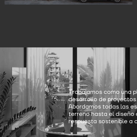
Trabajamos como una pl
desarrollo de proyectos 
Abordamos todas las esc
terreno hasta el diseño 
respuesta sostenible a 